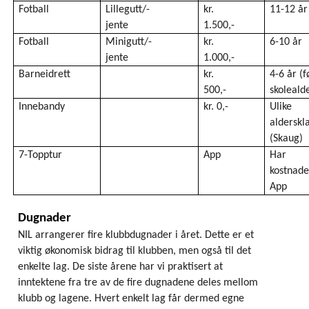
Fotball
Lillegutt/-
kr. 
11-12 år
jente   
1.500,-
Fotball
Minigutt/-
kr. 
6-10 år
jente   
1.000,-
Barneidrett
kr. 
4-6 år (fø
500,-
skoleald
Innebandy
kr. 0,-
Ulike 
alderskla
(Skaug)
7-Topptur
App
Har 
kostnader
App
Dugnader
NIL arrangerer fire klubbdugnader i året. Dette er et 
viktig økonomisk bidrag til klubben, men også til det 
enkelte lag. De siste årene har vi praktisert at 
inntektene fra tre av de fire dugnadene deles mellom 
klubb og lagene. Hvert enkelt lag får dermed egne 