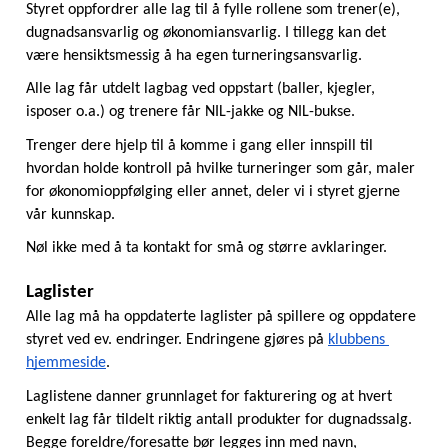
Styret oppfordrer alle lag til å fylle rollene som trener(e), 
dugnadsansvarlig og økonomiansvarlig. I tillegg kan det 
være hensiktsmessig å ha egen turneringsansvarlig. 
Alle lag får utdelt lagbag ved oppstart (baller, kjegler, 
isposer o.a.) og trenere får NIL-jakke og NIL-bukse.
Trenger dere hjelp til å komme i gang eller innspill til 
hvordan holde kontroll på hvilke turneringer som går, maler 
for økonomioppfølging eller annet, deler vi i styret gjerne 
vår kunnskap.
Nøl ikke med å ta kontakt for små og større avklaringer.
Laglister
Alle lag må ha oppdaterte laglister på spillere og oppdatere 
styret ved ev. endringer. Endringene gjøres på 
klubbens 
hjemmeside
.
Laglistene danner grunnlaget for fakturering og at hvert 
enkelt lag får tildelt riktig antall produkter for dugnadssalg. 
Begge foreldre/foresatte bør legges inn med navn, 