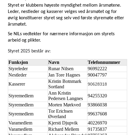
Styret er klubbens høyeste myndighet mellom årsmøtene. 
Leder, nestleder og kasserer velges ved årsmøtet og for 
øvrig konstituerer styret seg selv ved første styremøte etter 
årsmøtet. 
Se NILs vedtekter for nærmere informasjon om styrets 
arbeid og plikter.
Styret 2025 består av:
Funksjon
Navn
Telefonnummer
Styreleder
Runar Nilsen
96992222
Nestleder
Jan Tore Hagnes
90047797
Kristin Botnmark
Kasserer
90628318
Sortland
Ann Kristin
Styremedlem
94255320
Pedersen Langnes
Styremedlem
Morten Mørkved
93866038
Tor Erichsen
Styremedlem
99637608
Øverland
Varamedlem
Kjersti Djupvik
40226970
Varamedlem
Richard Mellem
91735837