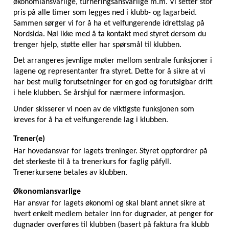
økonomiansvarlige, turneringsansvarlige m.m. Vi setter stor 
pris på alle timer som legges ned i klubb- og lagarbeid. 
Sammen sørger vi for å ha et velfungerende idrettslag på 
Nordsida. Nøl ikke med å ta kontakt med styret dersom du 
trenger hjelp, støtte eller har spørsmål til klubben.
Det arrangeres jevnlige møter mellom sentrale funksjoner i 
lagene og representanter fra styret. Dette for å sikre at vi 
har best mulig forutsetninger for en god og forutsigbar drift 
i hele klubben. Se årshjul for nærmere informasjon.
Under skisserer vi noen av de viktigste funksjonen som 
kreves for å ha et velfungerende lag i klubben.
Trener(e)
Har hovedansvar for lagets treninger. Styret oppfordrer på 
det sterkeste til å ta trenerkurs for faglig påfyll. 
Trenerkursene betales av klubben. 
Økonomiansvarlige
Har ansvar for lagets økonomi og skal blant annet sikre at 
hvert enkelt medlem betaler inn for dugnader, at penger for 
dugnader overføres til klubben (basert på faktura fra klubb 