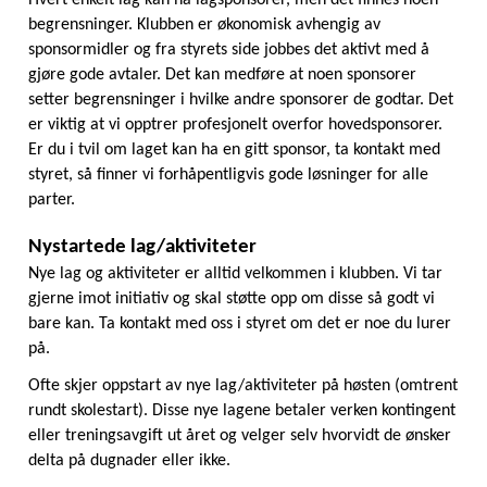
begrensninger. Klubben er økonomisk avhengig av 
sponsormidler og fra styrets side jobbes det aktivt med å 
gjøre gode avtaler. Det kan medføre at noen sponsorer 
setter begrensninger i hvilke andre sponsorer de godtar. Det 
er viktig at vi opptrer profesjonelt overfor hovedsponsorer. 
Er du i tvil om laget kan ha en gitt sponsor, ta kontakt med 
styret, så finner vi forhåpentligvis gode løsninger for alle 
parter.  
Nystartede lag/aktiviteter
Nye lag og aktiviteter er alltid velkommen i klubben. Vi tar 
gjerne imot initiativ og skal støtte opp om disse så godt vi 
bare kan. Ta kontakt med oss i styret om det er noe du lurer 
på.
Ofte skjer oppstart av nye lag/aktiviteter på høsten (omtrent 
rundt skolestart). Disse nye lagene betaler verken kontingent 
eller treningsavgift ut året og velger selv hvorvidt de ønsker 
delta på dugnader eller ikke.