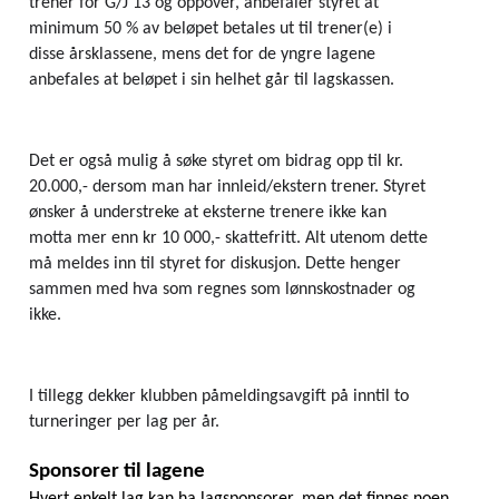
trener for G/J 13 og oppover, anbefaler styret at 
minimum 50 % av beløpet betales ut til trener(e) i 
disse årsklassene, mens det for de yngre lagene 
anbefales at beløpet i sin helhet går til lagskassen.
Det er også mulig å søke styret om bidrag opp til kr. 
20.000,- dersom man har innleid/ekstern trener. Styret 
ønsker å understreke at eksterne trenere ikke kan 
motta mer enn kr 10 000,- skattefritt. Alt utenom dette 
må meldes inn til styret for diskusjon. Dette henger 
sammen med hva som regnes som lønnskostnader og 
ikke.
I tillegg dekker klubben påmeldingsavgift på inntil to 
turneringer per lag per år.
Sponsorer til lagene
Hvert enkelt lag kan ha lagsponsorer, men det finnes noen 