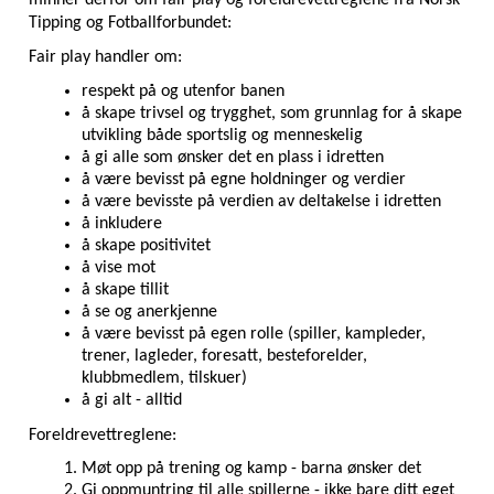
Tipping og Fotballforbundet:
Fair play handler om:
respekt på og utenfor banen
å skape trivsel og trygghet, som grunnlag for å skape 
utvikling både sportslig og menneskelig
å gi alle som ønsker det en plass i idretten
å være bevisst på egne holdninger og verdier
å være bevisste på verdien av deltakelse i idretten
å inkludere
å skape positivitet
å vise mot
å skape tillit
å se og anerkjenne
å være bevisst på egen rolle (spiller, kampleder, 
trener, lagleder, foresatt, besteforelder, 
klubbmedlem, tilskuer)
å gi alt - alltid
Foreldrevettreglene:
Møt opp på trening og kamp - barna ønsker det
Gi oppmuntring til alle spillerne - ikke bare ditt eget 