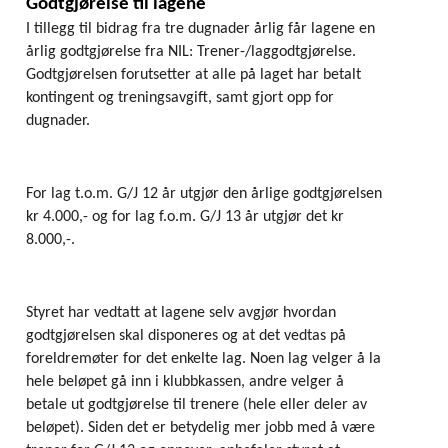
Godtgjørelse til lagene
I tillegg til bidrag fra tre dugnader årlig får lagene en 
årlig godtgjørelse fra NIL: Trener-/laggodtgjørelse. 
Godtgjørelsen forutsetter at alle på laget har betalt 
kontingent og treningsavgift, samt gjort opp for 
dugnader. 
For lag t.o.m. G/J 12 år utgjør den årlige godtgjørelsen 
kr 4.000,- og for lag f.o.m. G/J 13 år utgjør det kr 
8.000,-. 
Styret har vedtatt at lagene selv avgjør hvordan 
godtgjørelsen skal disponeres og at det vedtas på 
foreldremøter for det enkelte lag. Noen lag velger å la 
hele beløpet gå inn i klubbkassen, andre velger å 
betale ut godtgjørelse til trenere (hele eller deler av 
beløpet). Siden det er betydelig mer jobb med å være 