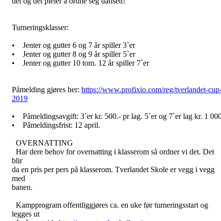
det og det pleier å ordne seg uansett!
Turneringsklasser:
• Jenter og gutter 6 og 7 år spiller 3`er
• Jenter og gutter 8 og 9 år spiller 5`er
• Jenter og gutter 10 tom. 12 år spiller 7`er
Påmelding gjøres her:
https://www.profixio.com/reg/tverlandet-cup
2019
• Påmeldingsavgift: 3`er kr. 500.- pr lag. 5`er og 7`er lag kr. 1 00
• Påmeldingsfrist: 12 april.
OVERNATTING
Har dere behov for overnatting i klasserom så ordner vi det. Det
blir
da en pris per pers på klasserom. Tverlandet Skole er vegg i vegg
med
banen.
Kampprogram offentliggjøres ca. en uke før turneringsstart og
legges ut