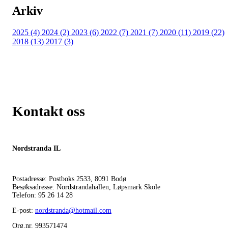
Arkiv
2025 (4)
2024 (2)
2023 (6)
2022 (7)
2021 (7)
2020 (11)
2019 (22)
2018 (13)
2017 (3)
Kontakt oss
Nordstranda IL
Postadresse: Postboks 2533, 8091 Bodø
Besøksadresse: Nordstrandahallen, Løpsmark Skole
Telefon: 95 26 14 28
E-post:
nordstranda@hotmail.com
Org.nr. 993571474