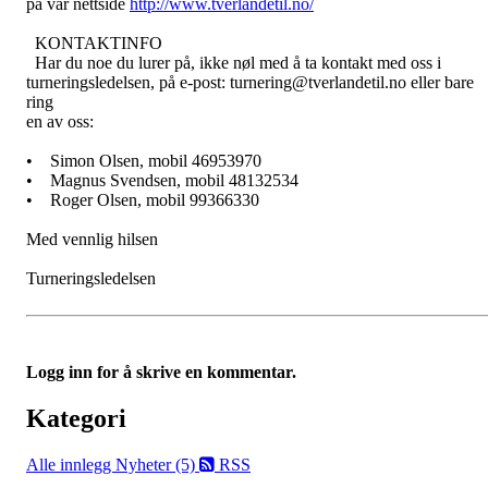
på vår nettside
http://www.tverlandetil.no/
KONTAKTINFO
Har du noe du lurer på, ikke nøl med å ta kontakt med oss i
turneringsledelsen, på e-post: turnering@tverlandetil.no eller bare
ring
en av oss:
• Simon Olsen, mobil 46953970
• Magnus Svendsen, mobil 48132534
• Roger Olsen, mobil 99366330
Med vennlig hilsen
Turneringsledelsen
Logg inn for å skrive en kommentar.
Kategori
Alle innlegg
Nyheter (5)
RSS