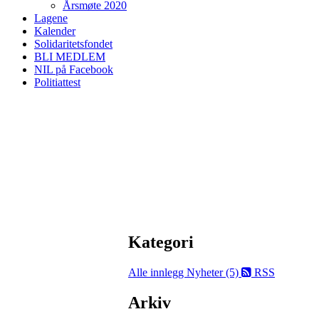
Årsmøte 2020
Lagene
Kalender
Solidaritetsfondet
BLI MEDLEM
NIL på Facebook
Politiattest
Kategori
Alle innlegg
Nyheter (5)
RSS
Arkiv