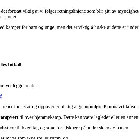
et fortsatt viktig at vi følger retningslinjene som blir gitt av myndighete
er under.
t med kamper for barn og unge, men det er viktig å huske at dette er under 
les fotball
om vedlegget under:
f
r trener for 13 år og oppover er pliktig å gjennomføre Koronavettkurset
kampvert
til hver hjemmekamp. Dette kan være lagleder eller en annen f
byttere til hvert lag og sone for tilskuere på andre siden av banen.
des av de som ikke spiller kamp, og