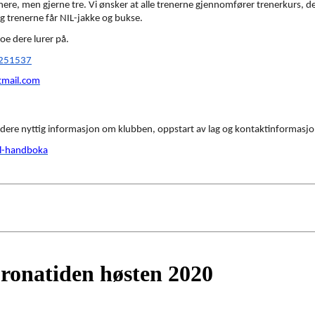
nere, men gjerne tre. Vi ønsker at alle trenerne gjennomfører trenerkurs, de
og trenerne får NIL-jakke og bukse.
oe dere lurer på.
5251537
mail.com
 dere nyttig informasjon om klubben, oppstart av lag og kontaktinformasjon t
il-handboka
ronatiden høsten 2020