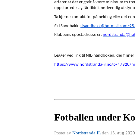
erfarer at det er greit å være minimum to tre
oppstartede lag får tildelt nødvendig utstyr 
Ta kjerne kontakt for påmelding eller det er n
Siri Sandbakk,
sisandbakk@hotmail.com/9
Klubbens epostadresse er:
nordstranda@hot
Legger ved link til NIL-håndboken, der finner
https://www.nordstranda-il.no/p/47328/n
Fotballen under Ko
Postet av
Nordstranda IL
den
13. aug 2020