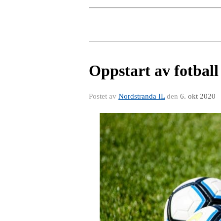
Oppstart av fotball
Postet av
Nordstranda IL
den
6. okt 2020