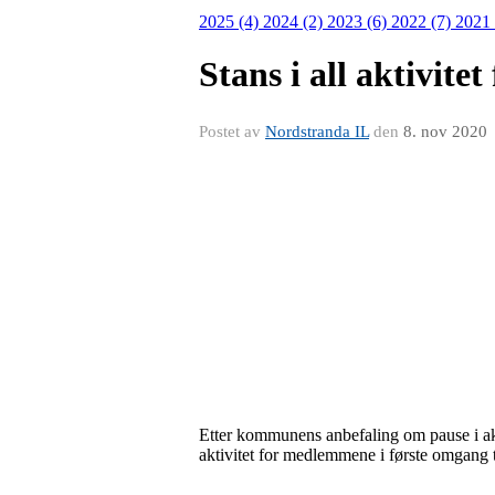
2025 (4)
2024 (2)
2023 (6)
2022 (7)
2021
Stans i all aktivite
Postet av
Nordstranda IL
den
8. nov 2020
Etter kommunens anbefaling om pause i akti
aktivitet for medlemmene i første omgang