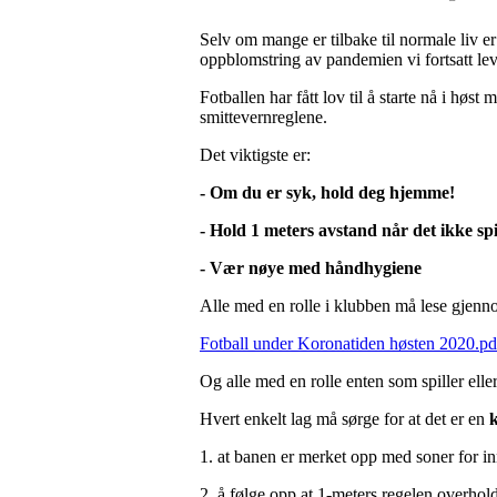
Selv om mange er tilbake til normale liv er d
oppblomstring av pandemien vi fortsatt lev
Fotballen har fått lov til å starte nå i høs
smittevernreglene.
Det viktigste er:
- Om du er syk, hold deg hjemme!
- Hold 1 meters avstand når det ikke spil
- Vær nøye med håndhygiene
Alle med en rolle i klubben må lese gjenn
Fotball under Koronatiden høsten 2020.pd
Og alle med en rolle enten som spiller elle
Hvert enkelt lag må sørge for at det er en
1. at banen er merket opp med soner for inn
2. å følge opp at 1-meters regelen overhol