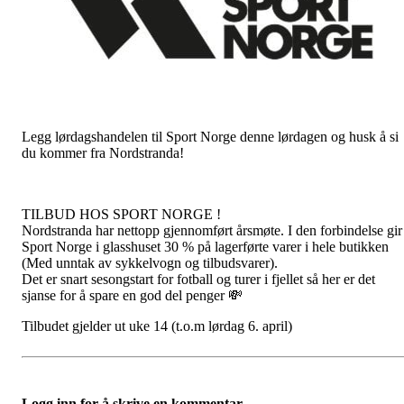
Legg lørdagshandelen til Sport Norge denne lørdagen og husk å si
du kommer fra Nordstranda!
TILBUD HOS SPORT NORGE !
Nordstranda har nettopp gjennomført årsmøte. I den forbindelse gir
Sport Norge i glasshuset 30 % på lagerførte varer i hele butikken
(Med unntak av sykkelvogn og tilbudsvarer).
Det er snart sesongstart for fotball og turer i fjellet så her er det
sjanse for å spare en god del penger 💸
Tilbudet gjelder ut uke 14 (t.o.m lørdag 6. april)
Logg inn for å skrive en kommentar.