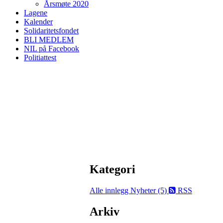
Årsmøte 2020
Lagene
Kalender
Solidaritetsfondet
BLI MEDLEM
NIL på Facebook
Politiattest
Kategori
Alle innlegg
Nyheter (5)
RSS
Arkiv