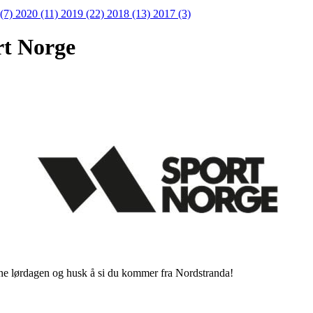
 (7)
2020 (11)
2019 (22)
2018 (13)
2017 (3)
rt Norge
ne lørdagen og husk å si du kommer fra Nordstranda!