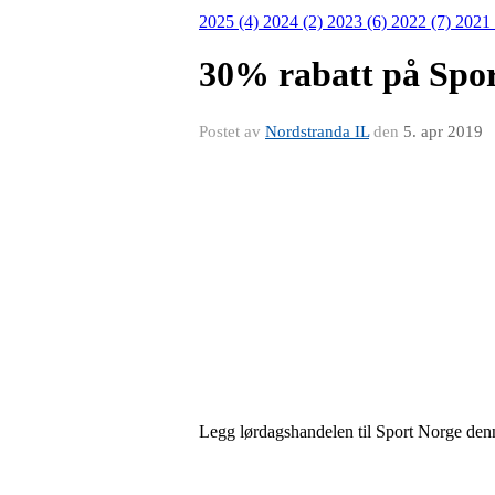
2025 (4)
2024 (2)
2023 (6)
2022 (7)
2021
30% rabatt på Spo
Postet av
Nordstranda IL
den
5. apr 2019
Legg lørdagshandelen til Sport Norge den