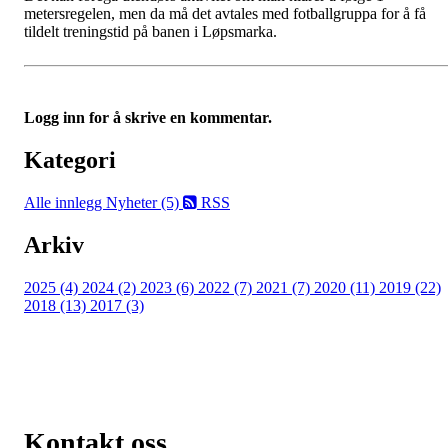
metersregelen, men da må det avtales med fotballgruppa for å få
tildelt treningstid på banen i Løpsmarka.
Logg inn for å skrive en kommentar.
Kategori
Alle innlegg
Nyheter (5)
RSS
Arkiv
2025 (4)
2024 (2)
2023 (6)
2022 (7)
2021 (7)
2020 (11)
2019 (22)
2018 (13)
2017 (3)
Kontakt oss