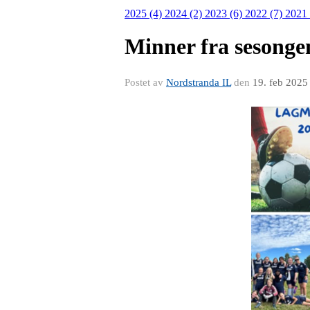
2025 (4)
2024 (2)
2023 (6)
2022 (7)
2021
Minner fra sesonge
Postet av
Nordstranda IL
den
19. feb 2025