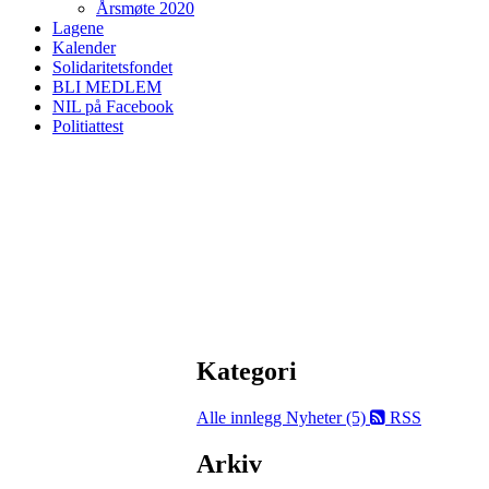
Årsmøte 2020
Lagene
Kalender
Solidaritetsfondet
BLI MEDLEM
NIL på Facebook
Politiattest
Kategori
Alle innlegg
Nyheter (5)
RSS
Arkiv