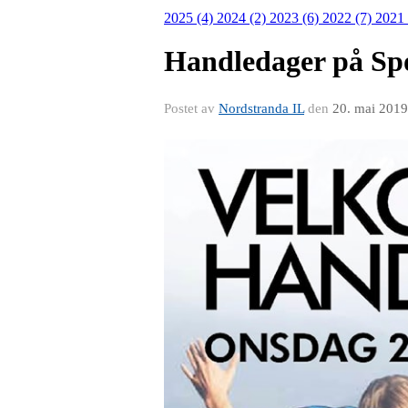
2025 (4)
2024 (2)
2023 (6)
2022 (7)
2021
Handledager på Sp
Postet av
Nordstranda IL
den
20. mai 2019