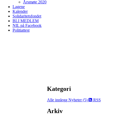
Årsmøte 2020
Lagene
Kalender
Solidaritetsfondet
BLI MEDLEM
NIL på Facebook
Politiattest
Kategori
Alle innlegg
Nyheter (5)
RSS
Arkiv