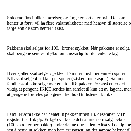
Sokkene fins i ulike størrelser, og farge er sort eller hvit. De som
henter ut først, vil ha flere valgmuligheter med hensyn til størrelse 
farge enn de som henter ut sist.
Pakkene skal selges for 100,- kroner stykket. Når pakkene er solgt,
skal pengene sendes til økonomiansvarlig for det enkelte lag.
Hver spiller skal selge 5 pakker. Familier med mer enn én spiller i
NIL skal selge 4 pakker per spiller (søskenmoderasjon). Samme
familie skal ikke selge mer enn totalt 8 pakker. For søsken er det
viktig at pengene IKKE sendes inn samlet til kun ett av lagene, me
at pengene fordeles på lagene i henhold til listene i butikk.
Familier som ikke har hentet ut pakker innen 13. desember vil bli
registrert på frikjøp. Frikjøp vil koste det samme som salgsbeløp
(100,- kroner per pakke) under denne dugnaden. Altså vil det lønne
seg å hente ut sokker; man betaler uansett inn det samme beløpet til