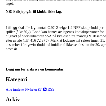
laget.
NB! Frikjøp går til klubb, ikke lag.
I tillegg skal alle lag unntatt G2012 selge 1-2 NFF skrapelodd per
spiller (à kr 30,-). Lodd kan hentes av lagenes kontaktpersoner for
dugnad på Storvikhamran 55A på kveldstid fra mandag 9. desembe
etter avtale (Tlf: 416 72 875). Merk at loddene må selges innen 31.
desember i år; gevinstlodd må imidlertid ikke sendes inn før 20. apr
neste år.
Logg inn for å skrive en kommentar.
Kategori
Alle innlegg
Nyheter (5)
RSS
Arkiv