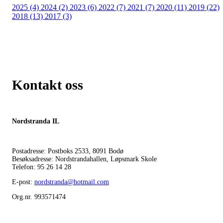
2025 (4)
2024 (2)
2023 (6)
2022 (7)
2021 (7)
2020 (11)
2019 (22)
2018 (13)
2017 (3)
Kontakt oss
Nordstranda IL
Postadresse: Postboks 2533, 8091 Bodø
Besøksadresse: Nordstrandahallen, Løpsmark Skole
Telefon: 95 26 14 28
E-post:
nordstranda@hotmail.com
Org.nr. 993571474