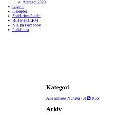
Årsmøte 2020
Lagene
Kalender
Solidaritetsfondet
BLI MEDLEM
NIL på Facebook
Politiattest
Kategori
Alle innlegg
Nyheter (5)
RSS
Arkiv