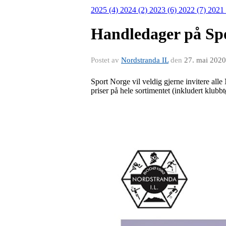
2025 (4)
2024 (2)
2023 (6)
2022 (7)
2021
Handledager på Spo
Postet av
Nordstranda IL
den
27. mai 2020
Sport Norge vil veldig gjerne invitere all
priser på hele sortimentet (inkludert klubbt