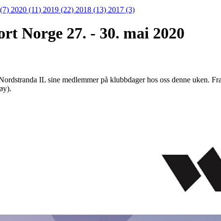
 (7)
2020 (11)
2019 (22)
2018 (13)
2017 (3)
rt Norge 27. - 30. mai 2020
e Nordstranda IL sine medlemmer på klubbdager hos oss denne uken. Fra 
øy).