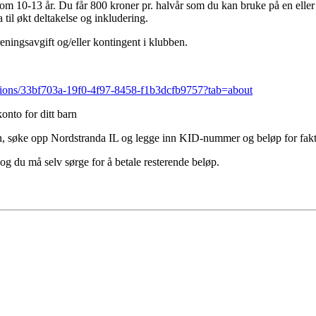
llom 10-13 år. Du får 800 kroner pr. halvår som du kan bruke på en eller fle
a til økt deltakelse og inkludering.
treningsavgift og/eller kontingent i klubben.
sations/33bf703a-19f0-4f97-8458-f1b3dcfb9757?tab=about
onto for ditt barn
en, søke opp Nordstranda IL og legge inn KID-nummer og beløp for fakt
g du må selv sørge for å betale resterende beløp.