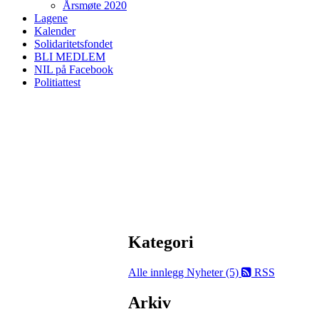
Årsmøte 2020
Lagene
Kalender
Solidaritetsfondet
BLI MEDLEM
NIL på Facebook
Politiattest
Kategori
Alle innlegg
Nyheter (5)
RSS
Arkiv