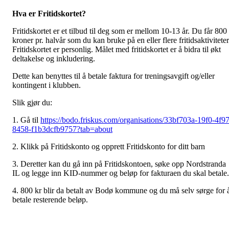
Hva er Fritidskortet?
Fritidskortet er et tilbud til deg som er mellom 10-13 år. Du får 800
kroner pr. halvår som du kan bruke på en eller flere fritidsaktiviteter
Fritidskortet er personlig. Målet med fritidskortet er å bidra til økt
deltakelse og inkludering.
Dette kan benyttes til å betale faktura for treningsavgift og/eller
kontingent i klubben.
Slik gjør du:
1. Gå til
https://bodo.friskus.com/organisations/33bf703a-19f0-4f97
8458-f1b3dcfb9757?tab=about
2. Klikk på Fritidskonto og opprett Fritidskonto for ditt barn
3. Deretter kan du gå inn på Fritidskontoen, søke opp Nordstranda
IL og legge inn KID-nummer og beløp for fakturaen du skal betale.
4. 800 kr blir da betalt av Bodø kommune og du må selv sørge for 
betale resterende beløp.