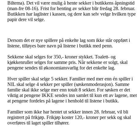
Biltema). Det vil være mulig å hente sekker i butikkens åpningstid
(man-fre 08-16). Frist for henting av sekker blir fredag 28. februar.
Butikken har laglister i kassen, og dere kan selv velge hvilken type
papir dere vil selge.
Dersom det er nye spillere på enkelte lag som ikke står oppført i
listene, tilføyes bare navn på listene i butikk med penn.
Sekkene skal selges for 350,- kroner stykket. Toalett- og
kjøkkenruller selges for samme pris. Når sekkene er solgt, skal
pengene sendes til økonomiansvarlig for det enkelte lag.
Hver spiller skal selge 5 sekker. Familier med mer enn én spiller i
NIL skal selge 4 sekker per spiller (søskenmoderasjon). Samme
familie skal ikke selge mer enn totalt 8 sekker. For søsken er det
viktig at pengene IKKE sendes inn samlet til kun ett av lagene, me
at pengene fordeles på lagene i henhold til listene i butikk.
Familier som ikke har hentet ut sekker innen 28. februar, vil bli
registrert på frikjøp. Frikjøp koster 120,- kroner per sekk og skal
overføres til laget spiller tilhører.