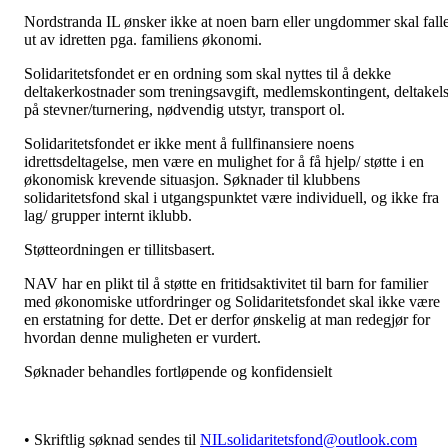
Nordstranda IL ønsker ikke at noen barn eller ungdommer skal fall
ut av idretten pga. familiens økonomi.
Solidaritetsfondet er en ordning som skal nyttes til å dekke
deltakerkostnader som treningsavgift, medlemskontingent, deltakel
på stevner/turnering, nødvendig utstyr, transport ol.
Solidaritetsfondet er ikke ment å fullfinansiere noens
idrettsdeltagelse, men være en mulighet for å få hjelp/ støtte i en
økonomisk krevende situasjon. Søknader til klubbens
solidaritetsfond skal i utgangspunktet være individuell, og ikke fra
lag/ grupper internt iklubb.
Støtteordningen er tillitsbasert.
NAV har en plikt til å støtte en fritidsaktivitet til barn for familier
med økonomiske utfordringer og Solidaritetsfondet skal ikke være
en erstatning for dette. Det er derfor ønskelig at man redegjør for
hvordan denne muligheten er vurdert.
Søknader behandles fortløpende og konfidensielt
• Skriftlig søknad sendes til
NILsolidaritetsfond@outlook.com