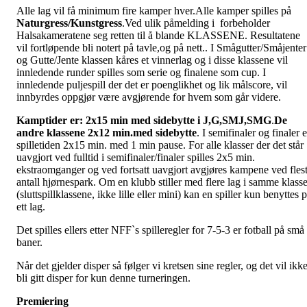
Alle lag vil få minimum fire kamper hver.Alle kamper spilles på
Naturgress/Kunstgress
.Ved ulik påmelding i
forbeholder
Halsakameratene seg retten til å blande KLASSENE. Resultatene
vil fortløpende bli notert på tavle,og på nett.. I Smågutter/Småjenter
og Gutte/Jente klassen kåres et vinnerlag og i disse klassene vil
innledende runder spilles som serie og finalene som cup. I
innledende puljespill der det er poenglikhet og lik målscore, vil
innbyrdes oppgjør være avgjørende for hvem som går videre.
Kamptider er: 2x15 min med sidebytte i J,G,SMJ,SMG
.
De
andre klassene 2x12 min.med sidebytte
. I semifinaler og finaler e
spilletiden 2x15 min. med 1 min pause. For alle klasser der det står
uavgjort ved fulltid i semifinaler/finaler spilles 2x5 min.
ekstraomganger og ved fortsatt uavgjort avgjøres kampene ved fles
antall hjørnespark. Om en klubb stiller med flere lag i samme klass
(sluttspillklassene, ikke lille eller mini) kan en spiller kun benyttes 
ett lag.
Det spilles ellers etter NFF`s spilleregler for 7-5-3 er fotball på små
baner.
Når det gjelder disper så følger vi kretsen sine regler, og det vil ikk
bli gitt disper for kun denne turneringen.
Premiering