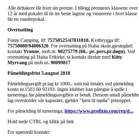
Alle deltakere får hver sin premie. I tillegg premieres klassene over
12 år med pokaler til de tre beste lagene og vinnerene i hver klasse
får en vandrepokal.
Overnatting
Furøy Camping, tlf:
75750525/47831810
.
Kvitbrygga tlf:
75750080/94806320
. For overnatting på Halsa skole,gjestegård:
kontakt
Yvonne
, mob.nr.
90275779
(60,- pr. pers.pr.døgn)
, Ved
overnatting på Halsa Frikirke, ta kontakt direkte med
Kitty
Myrvang
på mob.nr
.
90099817
Påmeldingsfrist 5.august 2018
Påmeldingsavgift pr.lag kr 1000,- som må betales ved påmelding
konto nr.1503 60 93193. Ingen klubber kan påregne å spille i
turneringa før påmeldingsavgiften er betalt. Dersom antall påmeldte
lag overskrider vår kapasitet, gjelder ”først til mølla” prinsippet.
For påmelding til turneringa;
https://www.profixio.com/reg/d...
Hold nede CTRL og klikk på link
For spørsmål kontakt: