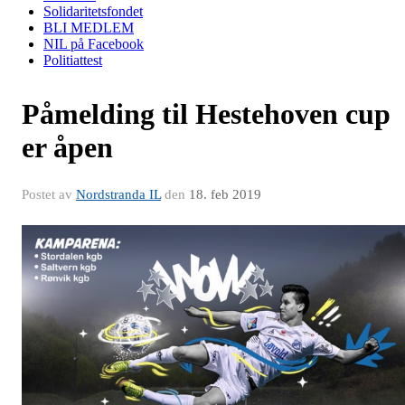
Solidaritetsfondet
BLI MEDLEM
NIL på Facebook
Politiattest
Påmelding til Hestehoven cup
er åpen
Postet av
Nordstranda IL
den
18. feb 2019