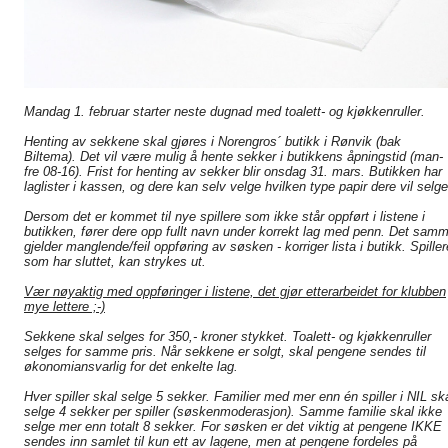
Mandag 1. februar starter neste dugnad med toalett- og kjøkkenruller.
Henting av sekkene skal gjøres i Norengros´ butikk i Rønvik (bak
Biltema). Det vil være mulig å hente sekker i butikkens åpningstid (man-
fre 08-16). Frist for henting av sekker blir onsdag 31. mars. Butikken har
laglister i kassen, og dere kan selv velge hvilken type papir dere vil selge
Dersom det er kommet til nye spillere som ikke står oppført i listene i
butikken, fører dere opp fullt navn under korrekt lag med penn. Det sam
gjelder manglende/feil oppføring av søsken - korriger lista i butikk. Spiller
som har sluttet, kan strykes ut.
Vær nøyaktig med oppføringer i listene, det gjør etterarbeidet for klubben
mye lettere ;-)
Sekkene skal selges for 350,- kroner stykket. Toalett- og kjøkkenruller
selges for samme pris. Når sekkene er solgt, skal pengene sendes til
økonomiansvarlig for det enkelte lag.
Hver spiller skal selge 5 sekker. Familier med mer enn én spiller i NIL sk
selge 4 sekker per spiller (søskenmoderasjon). Samme familie skal ikke
selge mer enn totalt 8 sekker. For søsken er det viktig at pengene IKKE
sendes inn samlet til kun ett av lagene, men at pengene fordeles på