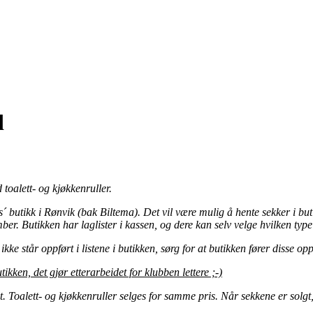
d
toalett- og kjøkkenruller.
´ butikk i Rønvik (bak Biltema). Det vil være mulig å hente sekker i but
ber. Butikken har laglister i kassen, og dere kan selv velge hvilken type 
kke står oppført i listene i butikken, sørg for at butikken fører disse op
kken, det gjør etterarbeidet for klubben lettere ;-)
et. Toalett- og kjøkkenruller selges for samme pris. Når sekkene er solg