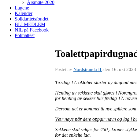
Årsmøte 2020
Lagene
Kalender
Solidaritetsfondet
BLI MEDLEM
NIL på Facebook
Politiattest
Toalettpapirdugna
Postet av
Nordstranda IL
den
16. okt 2023
Tirsdag 17. oktober starter ny dugnad med 
Henting av sekkene skal gjøres i Norengros
for henting av sekker blir fredag 17. novem
Dersom det er kommet til nye spillere som i
Vær nøye når dere oppgir navn og lag i buti
Sekkene skal selges for 450,- kroner stykk
for det enkelte lag.