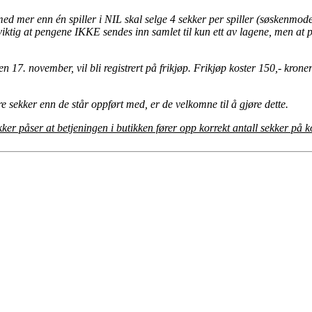
 med mer enn én spiller i NIL skal selge 4 sekker per spiller (søskenmod
 viktig at pengene IKKE sendes inn samlet til kun ett av lagene, men at 
 17. november, vil bli registrert på frikjøp. Frikjøp koster 150,- kroner 
re sekker enn de står oppført med, er de velkomne til å gjøre dette.
kker påser at betjeningen i butikken fører opp korrekt antall sekker på k