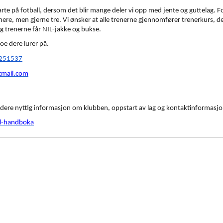
te på fotball, dersom det blir mange deler vi opp med jente og guttelag. Fot
nere, men gjerne tre. Vi ønsker at alle trenerne gjennomfører trenerkurs, de
og trenerne får NIL-jakke og bukse.
oe dere lurer på.
5251537
mail.com
 dere nyttig informasjon om klubben, oppstart av lag og kontaktinformasjon t
il-handboka